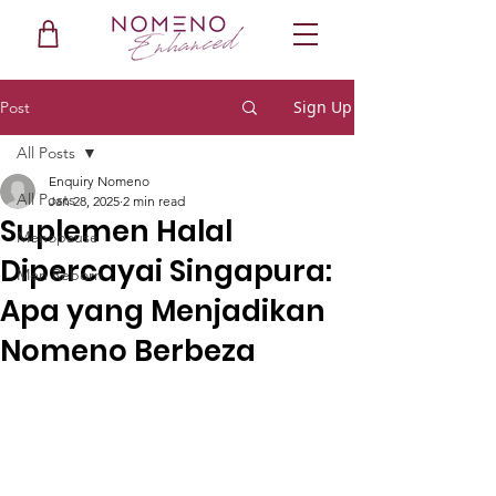
Sign Up
Post
All Posts
Enquiry Nomeno
All Posts
Jan 28, 2025
2 min read
Suplemen Halal
Menopause
Dipercayai Singapura:
Men Reborn
Apa yang Menjadikan
Nomeno Berbeza