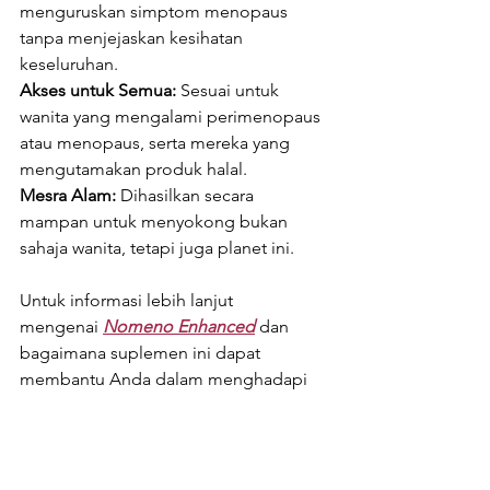
menguruskan simptom menopaus 
tanpa menjejaskan kesihatan 
keseluruhan.
Akses untuk Semua:
 Sesuai untuk 
wanita yang mengalami perimenopaus 
atau menopaus, serta mereka yang 
mengutamakan produk halal.
Mesra Alam:
 Dihasilkan secara 
mampan untuk menyokong bukan 
sahaja wanita, tetapi juga planet ini.
Untuk informasi lebih lanjut 
mengenai
Nomeno Enhanced
dan 
bagaimana suplemen ini dapat 
membantu Anda dalam menghadapi 
gejala menopause, 
kunjungi
www.nomenosg.com
, 
hubungi kami di 
8792 0988
, atau email 
ke 
branding@myagenc.com
.