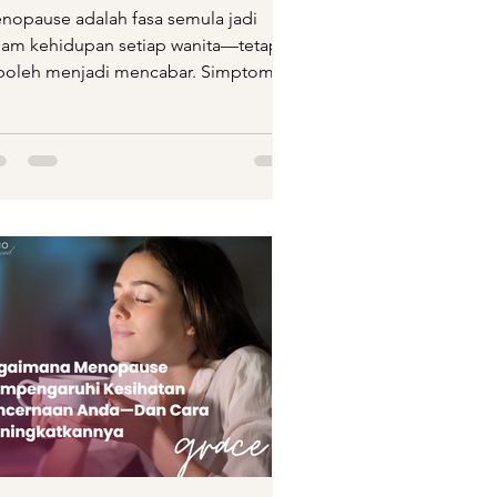
enopause
nopause adalah fasa semula jadi
lam kehidupan setiap wanita—tetapi
 boleh menjadi mencabar. Simptom
perti panas badan, berpeluh...