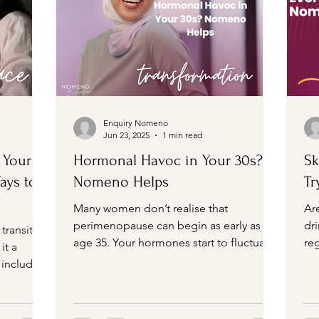
Enquiry Nomeno
Jun 23, 2025
1 min read
 Your
Hormonal Havoc in Your 30s?
Sk
ays to
Nomeno Helps
T
Many women don’t realise that
Ar
perimenopause can begin as early as
dr
transition
age 35. Your hormones start to fluctuate,
reg
it a
and your body begins...
tir
 including