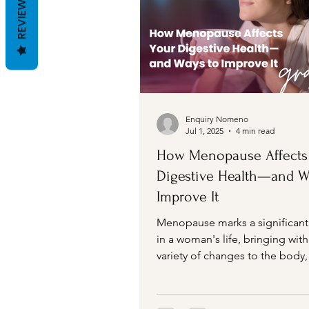
REVIEWS
Enquiry Nomeno
Jul 1, 2025
4 min read
How Menopause Affects
Digestive Health—and W
Improve It
Menopause marks a significant 
in a woman's life, bringing with 
variety of changes to the body,
the digestive...