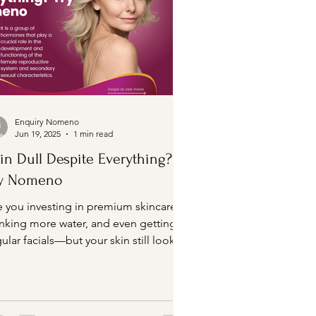
Enquiry Nomeno
Jun 19, 2025
1 min read
in Dull Despite Everything?
ry Nomeno
e you investing in premium skincare,
inking more water, and even getting
ular facials—but your skin still looks
ed and dull? ...