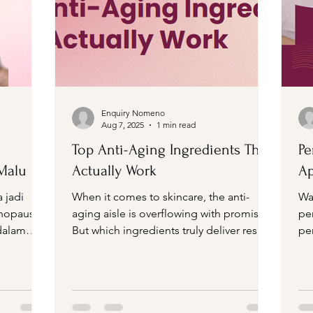
Enquiry Nomeno
Aug 7, 2025
1 min read
Top Anti-Aging Ingredients That
Pe
Malu
Actually Work
Ap
 jadi
When it comes to skincare, the anti-
Wa
enopause
aging aisle is overflowing with promises.
pe
 dalam
But which ingredients truly deliver results
pe
—and which are...
du