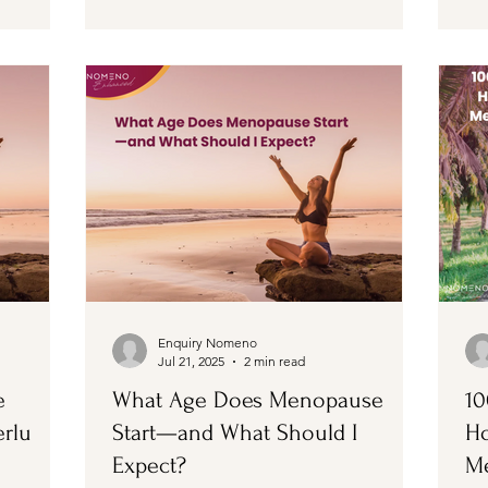
Enquiry Nomeno
Jul 21, 2025
2 min read
e
What Age Does Menopause
10
erlu
Start—and What Should I
H
Expect?
M