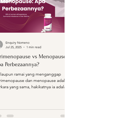
Enquiry Nomeno
Jul 25, 2025
1 min read
rimenopause vs Menopause:
a Perbezaannya?
laupun ramai yang menganggap
rimenopause dan menopause adalah
rkara yang sama, hakikatnya ia adalah
a fasa berbeza dalam...