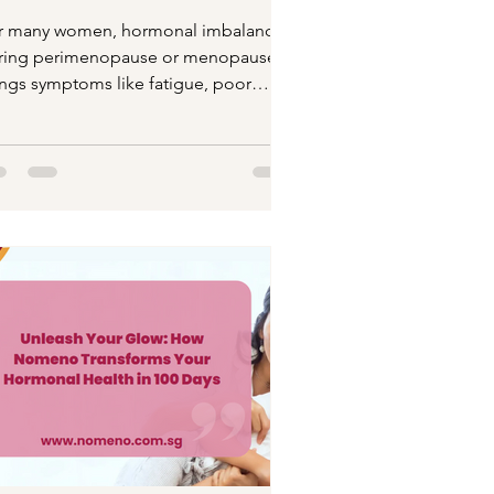
r many women, hormonal imbalance
ring perimenopause or menopause
ings symptoms like fatigue, poor
eep, mood swings, and dull...