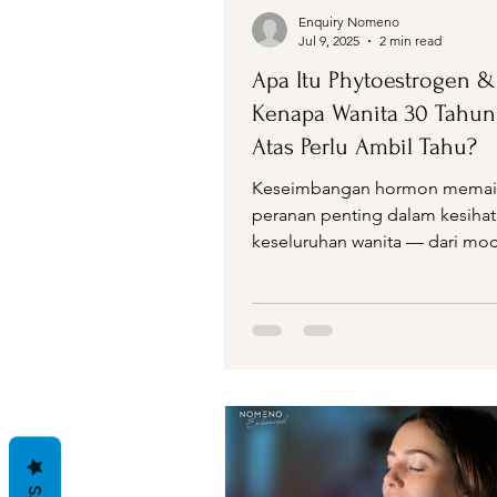
Enquiry Nomeno
Jul 9, 2025
2 min read
Apa Itu Phytoestrogen &
Kenapa Wanita 30 Tahun
Atas Perlu Ambil Tahu?
Keseimbangan hormon memai
peranan penting dalam kesiha
keseluruhan wanita — dari mo
tenaga, kulit, metabolisme, hin