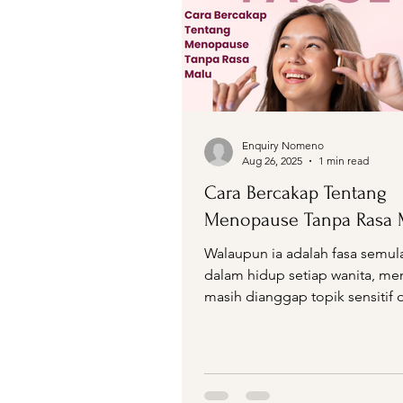
Enquiry Nomeno
Aug 26, 2025
1 min read
Cara Bercakap Tentang
Menopause Tanpa Rasa 
Walaupun ia adalah fasa semula
dalam hidup setiap wanita, m
masih dianggap topik sensitif
banyak budaya. Ia jarang...