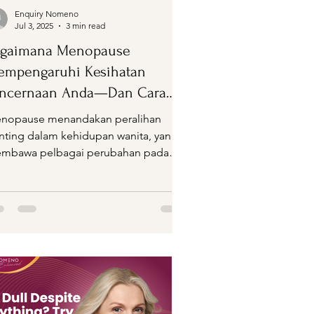
Enquiry Nomeno
Jul 3, 2025
3 min read
agaimana Menopause
mpengaruhi Kesihatan
encernaan Anda—Dan Cara
eningkatkannya
nopause menandakan peralihan
nting dalam kehidupan wanita, yang
mbawa pelbagai perubahan pada
buh, termasuk sistem pencernaan....