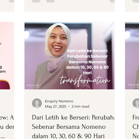
Enquiry Nomeno
May 27, 2025
2 min read
ew: Apa
Dari Letih ke Berseri: Perubahan
Fr
gu demi
Sebenar Bersama Nomeno
Ch
n
dalam 10, 30, 60 & 90 Hari
No