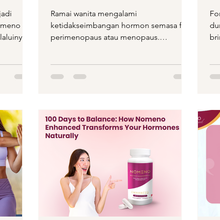
adi
Ramai wanita mengalami
Fo
omeno
ketidakseimbangan hormon semasa fasa
du
laluinya
perimenopaus atau menopaus.
br
as...
Simptom seperti keletihan, tidur
sl
terganggu, emosi...