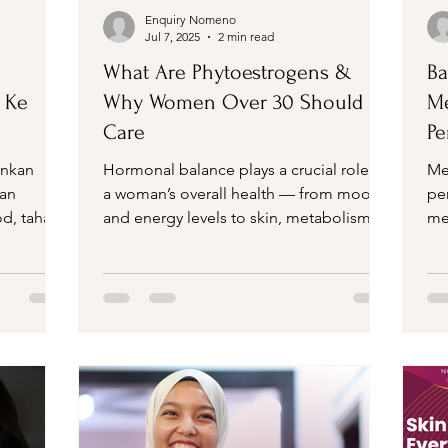
Enquiry Nomeno
Jul 7, 2025
2 min read
What Are Phytoestrogens &
B
 Ke
Why Women Over 30 Should
Me
Care
P
M
nkan
Hormonal balance plays a crucial role in
Me
tan
a woman’s overall health — from mood
pe
od, tahap
and energy levels to skin, metabolism,
me
gga...
and reproductive...
tu