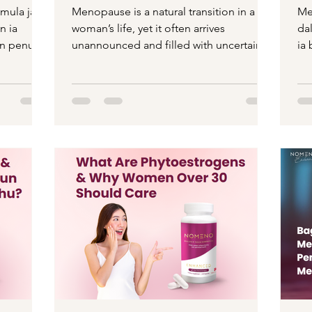
M
mula jadi
Menopause is a natural transition in a
Me
n ia
woman’s life, yet it often arrives
da
an penuh
unannounced and filled with uncertainty.
ia
..
While the average age...
se