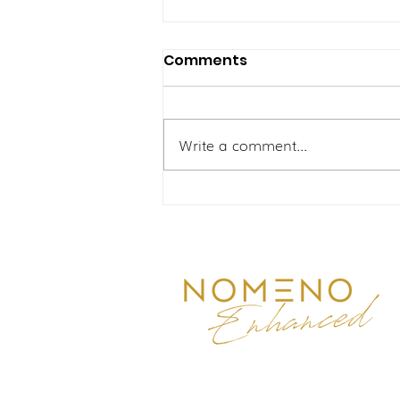
Comments
Write a comment...
The Active Mother's
Struggle: Overcoming
Joint Aches and Fatigue
with Nomeno Enhanced