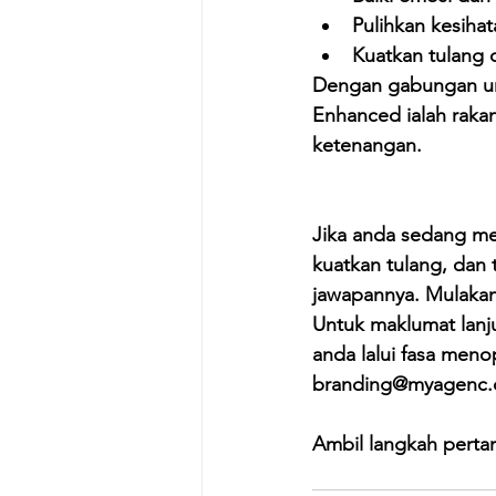
Pulihkan kesiha
Kuatkan tulang 
Dengan gabungan uni
Enhanced ialah raka
ketenangan.
Jika anda sedang men
kuatkan tulang, da
jawapannya. Mulakan 
Untuk maklumat lan
anda lalui fasa menop
branding@myagenc
Ambil langkah perta