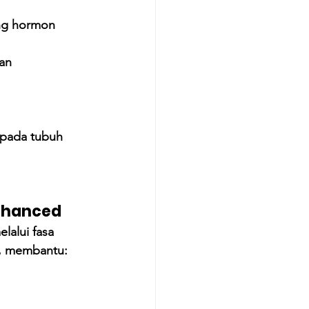
ng hormon 
an
 pada tubuh 
nhanced
alui fasa 
m, membantu: