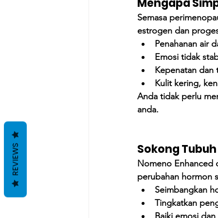
Mengapa Simpt
Semasa perimenopau
estrogen dan proge
Penahanan air 
Emosi tidak sta
Kepenatan dan t
Kulit kering, k
Anda tidak perlu me
anda.
Sokong Tubuh
REVIEWS
Nomeno Enhanced di
perubahan hormon s
Seimbangkan ho
Tingkatkan pe
Baiki emosi dan k