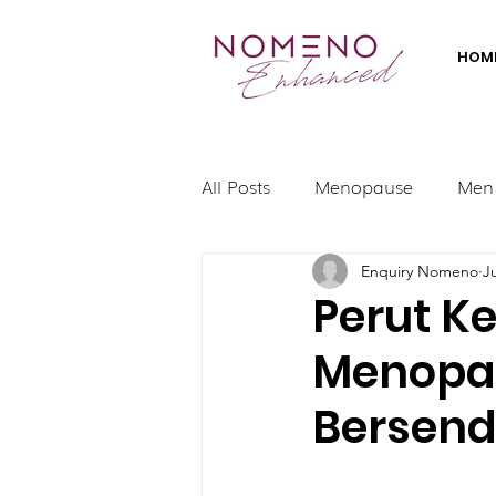
HOM
All Posts
Menopause
Men
Enquiry Nomeno
J
Perut K
Menopau
Bersend