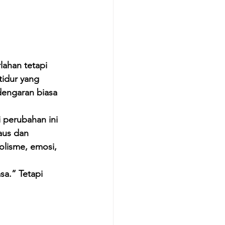
lahan tetapi 
idur yang 
dengaran biasa 
 perubahan ini 
aus dan 
lisme, emosi, 
a.” Tetapi 