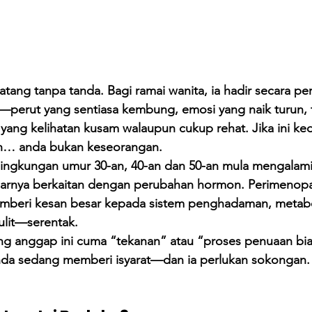
ang tanpa tanda. Bagi ramai wanita, ia hadir secara per
perut yang sentiasa kembung, emosi yang naik turun, t
 yang kelihatan kusam walaupun cukup rehat. Jika ini ke
ah… anda bukan keseorangan.
lingkungan umur 30-an, 40-an dan 50-an mula mengalami
narnya berkaitan dengan perubahan hormon. Perimenop
beri kesan besar kepada sistem penghadaman, metabo
ulit—serentak.
ng anggap ini cuma “tekanan” atau “proses penuaan bias
nda sedang memberi isyarat—dan ia perlukan sokongan.