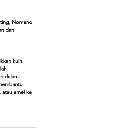
nting, Nomeno 
an dan 
kan kulit, 
lah 
ri dalam.
 membantu 
, atau emel ke 