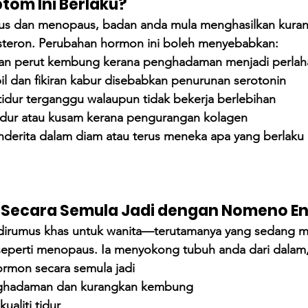
om Ini Berlaku?
s dan menopaus, badan anda mula menghasilkan kura
steron. Perubahan hormon ini boleh menyebabkan:
dan perut kembung kerana penghadaman menjadi perlah
bil dan fikiran kabur disebabkan penurunan serotonin
idur terganggu walaupun tidak bekerja berlebihan
endur atau kusam kerana pengurangan kolagen
nderita dalam diam atau terus meneka apa yang berlaku
 Secara Semula Jadi dengan Nomeno E
rumus khas untuk wanita—terutamanya yang sedang mel
eperti menopaus. Ia menyokong tubuh anda dari dala
rmon secara semula jadi
nghadaman dan kurangkan kembung
ualiti tidur