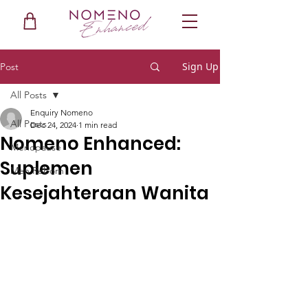
Sign Up
Post
All Posts
Enquiry Nomeno
All Posts
Dec 24, 2024
1 min read
Nomeno Enhanced:
Menopause
Suplemen
Men Reborn
Kesejahteraan Wanita