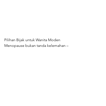
Pilihan Bijak untuk Wanita Moden
Menopause bukan tanda kelemahan – 
ia fasa baru dalam kehidupan. Dengan 
Nomeno Enhanced, anda dapat 
mengharungi perubahan ini secara 
sihat dan semula jadi.
Untuk informasi lebih lanjut 
mengenai
Nomeno Enhanced
dan 
bagaimana suplemen ini dapat 
membantu Anda dalam menghadapi 
gejala menopause, 