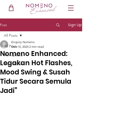
Sign Up
Post
All Posts
Enquiry Nomeno
All Posts
Dec 10, 2025
2 min read
Nomeno Enhanced:
Menopause
Legakan Hot Flashes,
Men Reborn
Mood Swing & Susah
Tidur Secara Semula
Jadi”