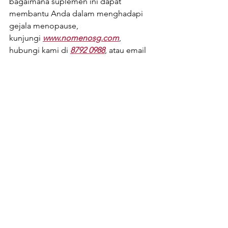
bagaimana suplemen ini dapat 
membantu Anda dalam menghadapi 
gejala menopause, 
kunjungi
www.nomenosg.com
, 
hubungi kami di 
8792 0988
, atau email 
ke 
branding@myagenc.com
.
Ambil kendali atas perjalanan 
menopause Anda sekarang!
See All
Recent Posts