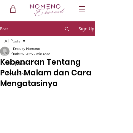
Sign Up
Post
All Posts
Enquiry Nomeno
All Posts
Feb 26, 2025
2 min read
Kebenaran Tentang
Menopause
Peluh Malam dan Cara
Men Reborn
Mengatasinya