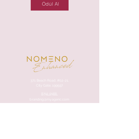
Ödül Al
371 Beach Road, #02-21,
City Gate, 199597
8792 0988
branding@myagenc.com
FAQ
Terms & Conditions
Refund, Return & Exchange Policy