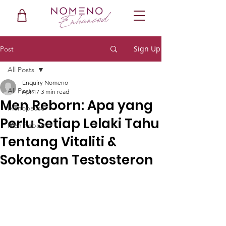
Sign Up
Post
All Posts
Enquiry Nomeno
All Posts
Apr 17
3 min read
Men Reborn: Apa yang
Menopause
Perlu Setiap Lelaki Tahu
Men Reborn
Tentang Vitaliti &
Sokongan Testosteron