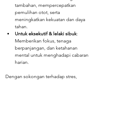
tambahan, mempercepatkan 
pemulihan otot, serta 
meningkatkan kekuatan dan daya 
tahan.
Untuk eksekutif & lelaki sibuk
: 
Memberikan fokus, tenaga 
berpanjangan, dan ketahanan 
mental untuk menghadapi cabaran 
harian.
Dengan sokongan terhadap stres, 
tidur, dan testosteron, Men Reborn 
membolehkan lelaki rasa lebih 
bertenaga, lebih yakin, dan bersedia 
untuk setiap cabaran hidup.
Ambil Langkah 
Pertama Untuk Vitaliti 